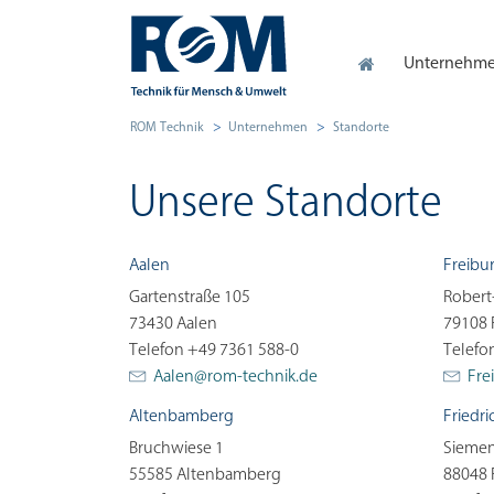
Unternehm
ROM Technik
Unternehmen
Standorte
Unsere Standorte
Aalen
Freibu
Gartenstraße 105
Robert
73430 Aalen
79108 
Telefon +49 7361 588-0
Telefo
Aalen@
rom-technik.de
Fre
Altenbamberg
Friedr
Bruchwiese 1
Siemen
55585 Altenbamberg
88048 