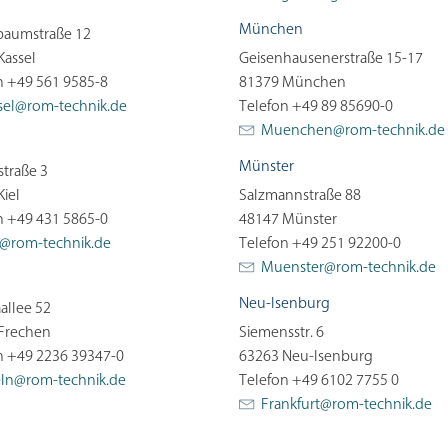
München
baumstraße 12
Kassel
Geisenhausenerstraße 15-17
n +49 561 9585-8
81379 München
sel@
rom-technik.de
Telefon +49 89 85690-0
Muenchen@
rom-technik.de
Münster
straße 3
Kiel
Salzmannstraße 88
n +49 431 5865-0
48147 Münster
l@
rom-technik.de
Telefon +49 251 92200-0
Muenster@
rom-technik.de
Neu-Isenburg
allee 52
Frechen
Siemensstr. 6
n +49 2236 39347-0
63263 Neu-Isenburg
eln@
rom-technik.de
Telefon +49 6102 7755 0
Frankfurt@
rom-technik.de