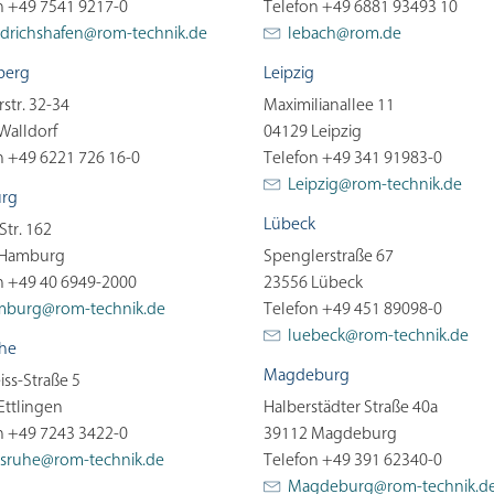
n +49 7541 9217-0
Telefon +49 6881 93493 10
edrichshafen@
rom-technik.de
lebach@
rom.de
berg
Leipzig
str. 32-34
Maximilianallee 11
Walldorf
04129 Leipzig
n +49 6221 726 16-0
Telefon +49 341 91983-0
Leipzig@
rom-technik.de
rg
Lübeck
 Str. 162
 Hamburg
Spenglerstraße 67
n +49 40 6949-2000
23556 Lübeck
mburg@
rom-technik.de
Telefon +49 451 89098-0
luebeck@
rom-technik.de
uhe
Magdeburg
iss-Straße 5
Ettlingen
Halberstädter Straße 40a
n +49 7243 3422-0
39112 Magdeburg
lsruhe@
rom-technik.de
Telefon +49 391 62340-0
Magdeburg@
rom-technik.d