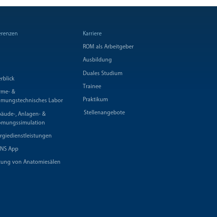
erenzen
Karriere
ROM als Arbeitgeber
Ausbildung
Duales Studium
rblick
Trainee
me- &
Praktikum
ömungstechnisches Labor
Stellenangebote
äude-, Anlagen- &
ömungssimulation
rgiedienstleistungen
NS App
tung von Anatomiesälen