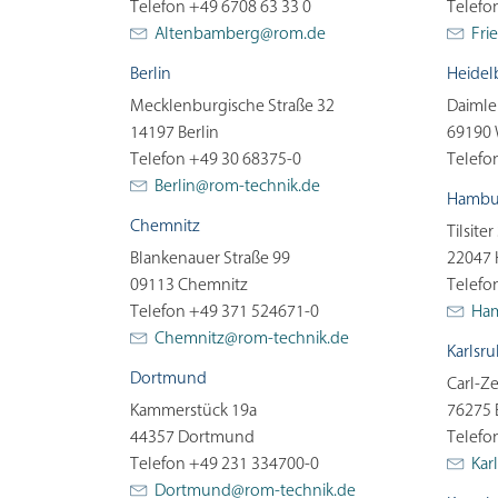
Telefon +49 6708 63 33 0
Telefo
Altenbamberg@
rom.de
Fri
Berlin
Heidel
Mecklenburgische Straße 32
Daimler
14197 Berlin
69190 
Telefon +49 30 68375-0
Telefo
Berlin@
rom-technik.de
Hambu
Chemnitz
Tilsiter
Blankenauer Straße 99
22047
09113 Chemnitz
Telefo
Telefon +49 371 524671-0
Ha
Chemnitz@
rom-technik.de
Karlsr
Dortmund
Carl-Ze
Kammerstück 19a
76275 
44357 Dortmund
Telefo
Telefon +49 231 334700-0
Kar
Dortmund@
rom-technik.de