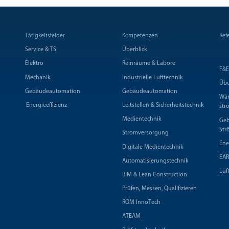
Tätigkeitsfelder
Kompetenzen
Ref
Service & TS
Überblick
Elektro
Reinräume & Labore
F&E
Mechanik
Industrielle Lufttechnik
Übe
Gebäudeautomation
Gebäudeautomation
Wär
Energieeffizienz
Leitstellen & Sicherheitstechnik
str
Medientechnik
Geb
Str
Stromversorgung
Ene
Digitale Medientechnik
EAR
Automatisierungstechnik
Lüf
BIM & Lean Construction
Prüfen, Messen, Qualifizieren
ROM InnoTech
ATEAM