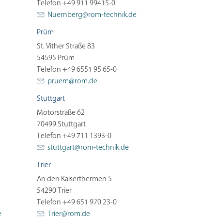
Telefon +49 911 99415-0
Nuernberg@
rom-technik.de
Prüm
St. Vither Straße 83
54595 Prüm
Telefon +49 6551 95 65-0
pruem@
rom.de
Stuttgart
Motorstraße 62
70499 Stuttgart
Telefon +49 711 1393-0
stuttgart@
rom-technik.de
Trier
An den Kaiserthermen 5
54290 Trier
Telefon +49 651 970 23-0
e
Trier@
rom.de