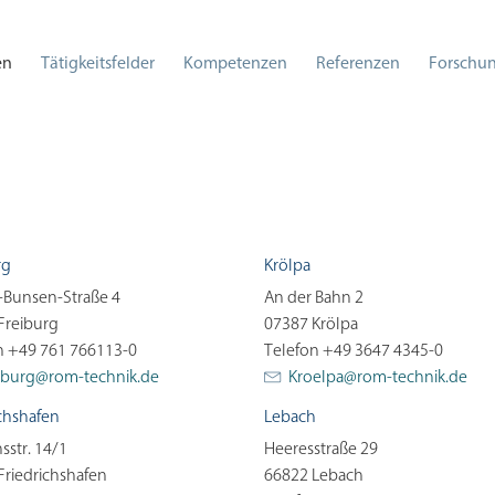
en
Tätigkeitsfelder
Kompetenzen
Referenzen
Forschun
rg
Krölpa
-Bunsen-Straße 4
An der Bahn 2
Freiburg
07387 Krölpa
n +49 761 766113-0
Telefon +49 3647 4345-0
iburg@
rom-technik.de
Kroelpa@
rom-technik.de
ichshafen
Lebach
sstr. 14/1
Heeresstraße 29
Friedrichshafen
66822 Lebach